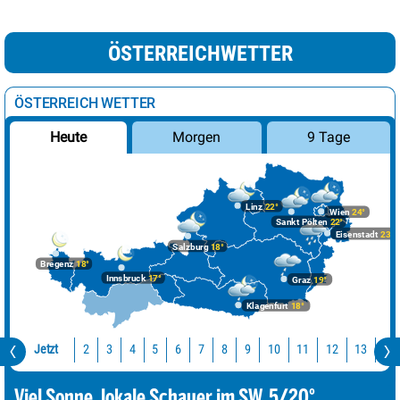
ÖSTERREICHWETTER
ÖSTERREICH WETTER
Morgen
9 Tage
Heute
Linz
22°
Wien
24°
Sankt Pölten
22°
Eisenstadt
23°
Salzburg
18°
Bregenz
18°
Innsbruck
17°
Graz
19°
Klagenfurt
18°
Jetzt
10
11
12
13
14
2
3
4
5
6
7
8
9
Viel Sonne, lokale Schauer im SW. 5/20°