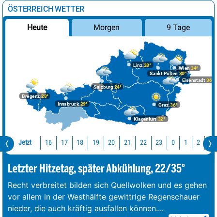
ÖSTERREICH WETTER
Morgen
9 Tage
Heute
Linz
28°
Wien
34°
Sankt Pölten
30°
Eisenstadt
36°
Salzburg
24°
Bregenz
28°
Innsbruck
29°
Graz
36°
Klagenfurt
32°
Jetzt
16
17
18
19
20
21
22
23
0
1
2
3
Letzter Hitzetag, später Abkühlung, 22/35°
Recht verbreitet bilden sich Quellwolken und es gehen
vor allem in der Westhälfte gewittrige Regenschauer
nieder, die auch kräftig ausfallen können.
...