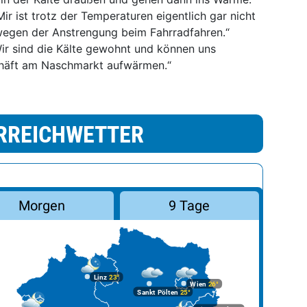
„Mir ist trotz der Temperaturen eigentlich gar nicht
 wegen der Anstrengung beim Fahrradfahren.“
ir sind die Kälte gewohnt und können uns
häft am Naschmarkt aufwärmen.“
RREICHWETTER
Morgen
9 Tage
Linz
23°
Wien
26°
Sankt Pölten
25°