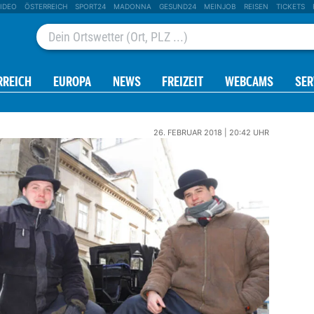
IDEO
ÖSTERREICH
SPORT24
MADONNA
GESUND24
MEINJOB
REISEN
TICKETS
RREICH
EUROPA
NEWS
FREIZEIT
WEBCAMS
SER
26. FEBRUAR 2018 | 20:42 UHR