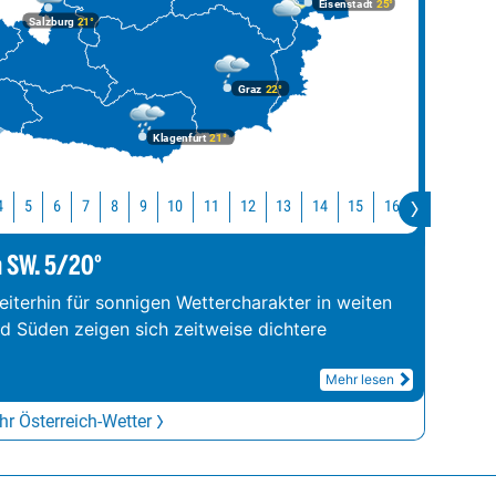
Eisenstadt
25°
Salzburg
21°
Graz
22°
Klagenfurt
21°
10
11
12
13
14
15
16
17
18
4
5
6
7
8
9
m SW. 5/20°
iterhin für sonnigen Wettercharakter in weiten
nd Süden zeigen sich zeitweise dichtere
Mehr lesen
r Österreich-Wetter