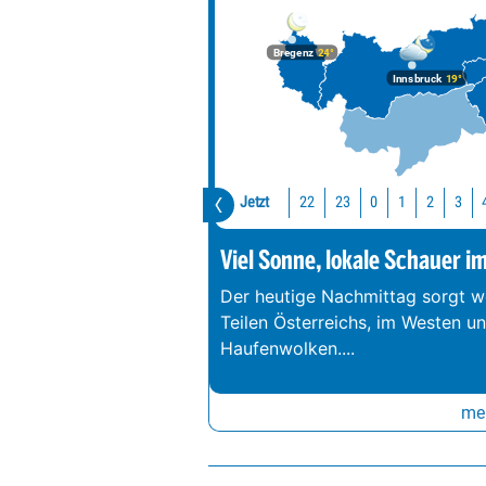
Bregenz
24°
Innsbruck
19°
Jetzt
22
23
0
1
2
3
Viel Sonne, lokale Schauer i
Der heutige Nachmittag sorgt we
Teilen Österreichs, im Westen u
Haufenwolken.
...
meh