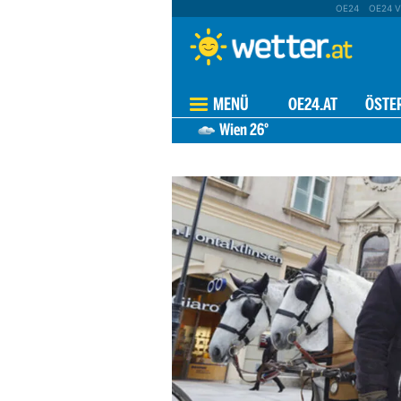
OE24
OE24 V
MENÜ
OE24.AT
ÖSTE
Wien
26°