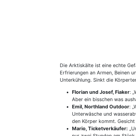
Die Arktiskälte ist eine echte G
Erfrierungen an Armen, Beinen un
Unterkühlung. Sinkt die Körperte
Florian und Josef, Fiaker
: 
Aber ein bisschen was aush
Emil, Northland Outdoor
: 
Unterwäsche und wasserabwe
den Körper kommt. Gesicht 
Mario, Ticketverkäufer:
„Um
nur zwei Stunden am Stück 