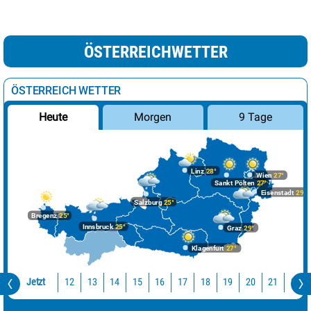
ÖSTERREICHWETTER
ÖSTERREICH WETTER
Morgen
9 Tage
Heute
Linz
28°
Wien
27°
Sankt Pölten
27°
Eisenstadt
29°
Salzburg
25°
Bregenz
25°
Innsbruck
25°
Graz
29°
Klagenfurt
27°
Jetzt
12
13
14
15
16
17
18
19
20
21
22