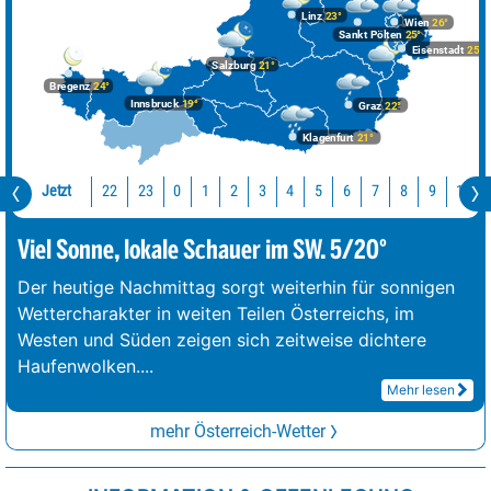
Linz
23°
Wien
26°
Sankt Pölten
25°
Eisenstadt
25°
Salzburg
21°
Bregenz
24°
Innsbruck
19°
Graz
22°
Klagenfurt
21°
Jetzt
22
23
10
0
1
2
3
4
5
6
7
8
9
Viel Sonne, lokale Schauer im SW. 5/20°
Der heutige Nachmittag sorgt weiterhin für sonnigen
Wettercharakter in weiten Teilen Österreichs, im
Westen und Süden zeigen sich zeitweise dichtere
Haufenwolken.
...
Mehr lesen
mehr Österreich-Wetter