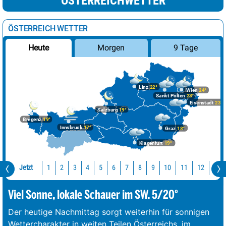
ÖSTERREICHWETTER
ÖSTERREICH WETTER
Morgen
9 Tage
Heute
Linz
22°
Wien
24°
Sankt Pölten
23°
Eisenstadt
23°
Salzburg
19°
Bregenz
19°
Innsbruck
17°
Graz
18°
Klagenfurt
19°
Jetzt
10
11
12
13
1
2
3
4
5
6
7
8
9
Viel Sonne, lokale Schauer im SW. 5/20°
Der heutige Nachmittag sorgt weiterhin für sonnigen
Wettercharakter in weiten Teilen Österreichs, im