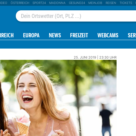
IDEO
ÖSTERREICH
SPORT24
MADONNA
GESUND24
MEINJOB
REISEN
TICKETS
RREICH
EUROPA
NEWS
FREIZEIT
WEBCAMS
SER
25. JUNI 2019 | 23:30 UHR