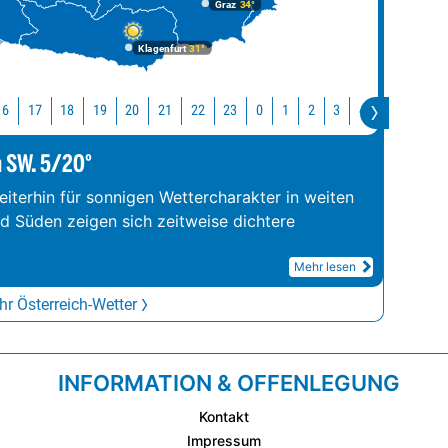
Graz
34°
Klagenfurt
31°
16
17
18
19
20
21
22
23
0
1
2
3
4
5
6
7
m SW. 5/20°
iterhin für sonnigen Wettercharakter in weiten
nd Süden zeigen sich zeitweise dichtere
Mehr lesen
r Österreich-Wetter
INFORMATION & OFFENLEGUNG
Kontakt
Impressum