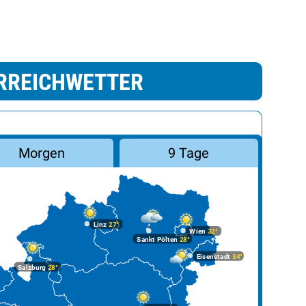
RREICHWETTER
Morgen
9 Tage
Linz
27°
Wien
32°
Sankt Pölten
28°
Eisenstadt
34°
Salzburg
28°