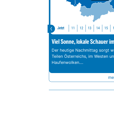
Jetzt
11
12
13
14
15
Viel Sonne, lokale Schauer i
Der heutige Nachmittag sorgt we
Teilen Österreichs, im Westen u
Haufenwolken.
...
meh