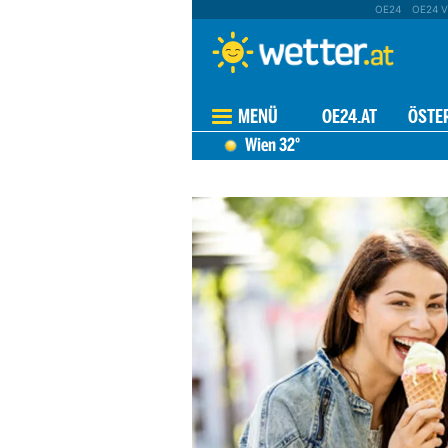
OE24
OE24 V
MENÜ
OE24.AT
ÖSTE
Wien
32°