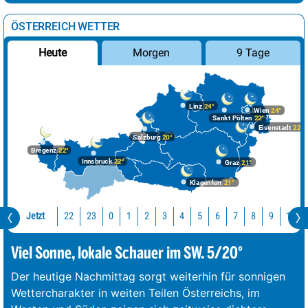
ÖSTERREICH WETTER
Morgen
9 Tage
Heute
Linz
24°
Wien
24°
Sankt Pölten
22°
Eisenstadt
22°
Salzburg
20°
Bregenz
22°
Innsbruck
22°
Graz
21°
Klagenfurt
21°
Jetzt
22
23
10
0
1
2
3
4
5
6
7
8
9
Viel Sonne, lokale Schauer im SW. 5/20°
Der heutige Nachmittag sorgt weiterhin für sonnigen
Wettercharakter in weiten Teilen Österreichs, im