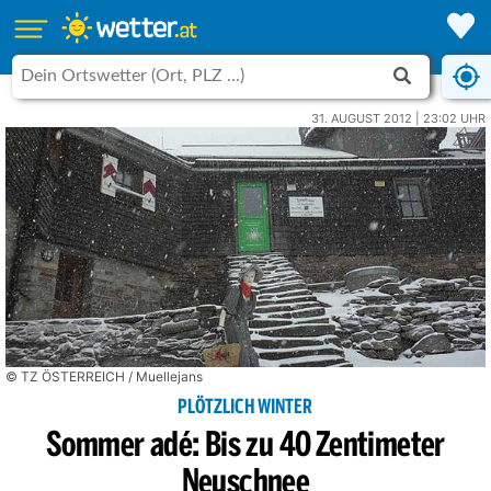
31. AUGUST 2012 | 23:02 UHR
© TZ ÖSTERREICH / Muellejans
PLÖTZLICH WINTER
Sommer adé: Bis zu 40 Zentimeter
Neuschnee