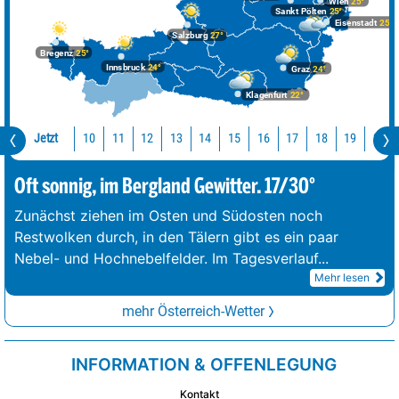
Wien
25°
Sankt Pölten
25°
Eisenstadt
25°
Salzburg
27°
Bregenz
25°
Innsbruck
24°
Graz
24°
Klagenfurt
22°
Jetzt
10
11
12
13
14
15
16
17
18
19
20
Oft sonnig, im Bergland Gewitter. 17/30°
Zunächst ziehen im Osten und Südosten noch
Restwolken durch, in den Tälern gibt es ein paar
Nebel- und Hochnebelfelder. Im Tagesverlauf
...
Mehr lesen
mehr Österreich-Wetter
INFORMATION & OFFENLEGUNG
Kontakt