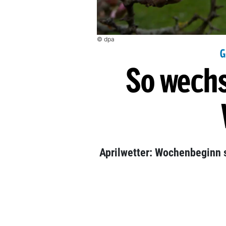
© dpa
G
So wechs
Aprilwetter: Wochenbeginn 