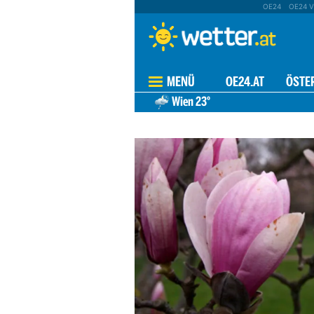
OE24
OE24 V
MENÜ
OE24.AT
ÖSTE
Wien
23°