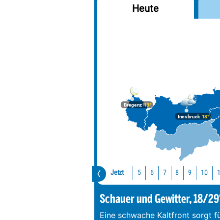
Heute
Bregenz
18°
Innsbruck
18°
Jetzt
10
5
6
7
8
9
Schauer und Gewitter, 18/29
Eine schwache Kaltfront sorgt f