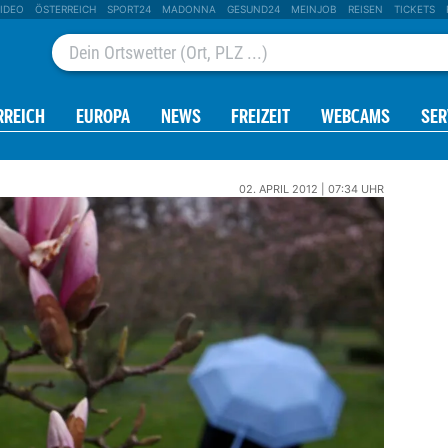
IDEO
ÖSTERREICH
SPORT24
MADONNA
GESUND24
MEINJOB
REISEN
TICKETS
RREICH
EUROPA
NEWS
FREIZEIT
WEBCAMS
SER
02. APRIL 2012 | 07:34 UHR