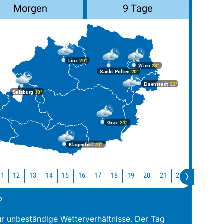
Morgen
9 Tage
Linz
20°
Wien
23°
Sankt Pölten
20°
Eisenstadt
22°
Salzburg
18°
Graz
24°
Klagenfurt
20°
11
12
13
14
15
16
17
18
19
20
21
22
23
0
°
ür unbeständige Wetterverhältnisse. Der Tag