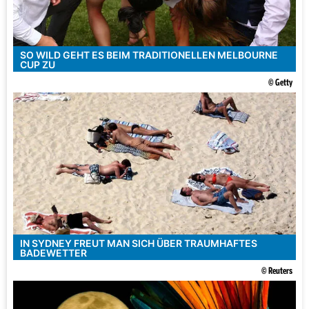
SO WILD GEHT ES BEIM TRADITIONELLEN MELBOURNE
CUP ZU
© Getty
IN SYDNEY FREUT MAN SICH ÜBER TRAUMHAFTES
BADEWETTER
© Reuters