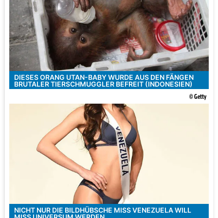
DIESES ORANG UTAN-BABY WURDE AUS DEN FÄNGEN
BRUTALER TIERSCHMUGGLER BEFREIT (INDONESIEN)
© Getty
NICHT NUR DIE BILDHÜBSCHE MISS VENEZUELA WILL
MISS UNIVERSUM WERDEN