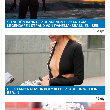
SO SCHÖN KANN DER SONNENUNTERGANG AM
LEGENDÄREN STRAND VON IPANEMA (BRASILIEN) SEIN
© AFP
BLICKFANG NATASHA POLY BEI DER FASHION WEEK IN
BERLIN
© Getty