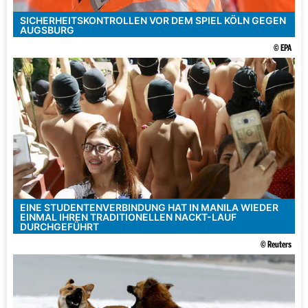
SICHERHEITSKONTROLLEN VOR DEM SPIEL KÖLN GEGEN
AUGSBURG
© EPA
EINE STUDENTENVERBINDUNG HAT IN MANILA WIEDER
EINMAL IHREN TRADITIONELLEN NACKT-LAUF
DURCHGEFÜHRT
© Reuters