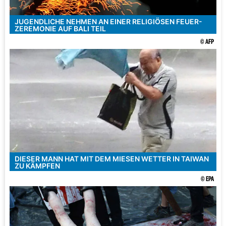
JUGENDLICHE NEHMEN AN EINER RELIGIÖSEN FEUER-
ZEREMONIE AUF BALI TEIL
© AFP
DIESER MANN HAT MIT DEM MIESEN WETTER IN TAIWAN
ZU KÄMPFEN
© EPA