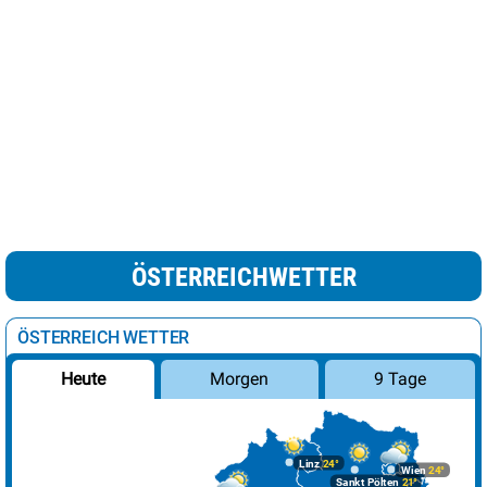
ÖSTERREICHWETTER
ÖSTERREICH WETTER
Morgen
9 Tage
Heute
Linz
24°
Wien
24°
Sankt Pölten
21°