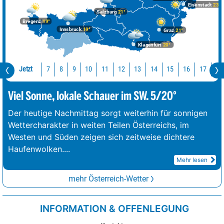
Eisenstadt
23°
Salzburg
21°
Bregenz
19°
Innsbruck
19°
Graz
21°
Klagenfurt
20°
Jetzt
10
11
12
13
14
15
16
17
18
7
8
9
Viel Sonne, lokale Schauer im SW. 5/20°
Der heutige Nachmittag sorgt weiterhin für sonnigen
Wettercharakter in weiten Teilen Österreichs, im
Westen und Süden zeigen sich zeitweise dichtere
Haufenwolken.
...
Mehr lesen
mehr Österreich-Wetter
INFORMATION & OFFENLEGUNG