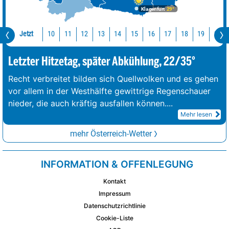
Klagenfurt
29°
Jetzt
10
11
12
13
14
15
16
17
18
19
20
Letzter Hitzetag, später Abkühlung, 22/35°
Recht verbreitet bilden sich Quellwolken und es gehen
vor allem in der Westhälfte gewittrige Regenschauer
nieder, die auch kräftig ausfallen können.
...
Mehr lesen
mehr Österreich-Wetter
INFORMATION & OFFENLEGUNG
Kontakt
Impressum
Datenschutzrichtlinie
Cookie-Liste