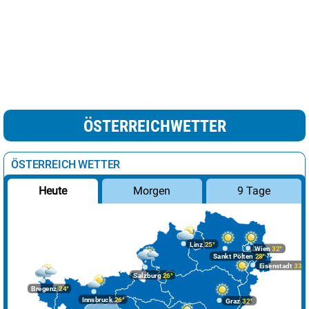
ÖSTERREICHWETTER
ÖSTERREICH WETTER
Morgen
9 Tage
Heute
Linz
25°
Wien
32°
Sankt Pölten
28°
Eisenstadt
33°
Salzburg
26°
Bregenz
24°
Innsbruck
26°
Graz
32°