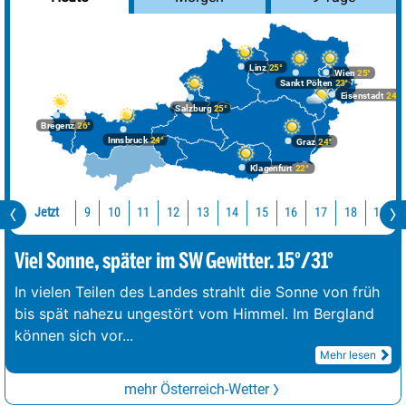
Linz
25°
Wien
25°
Sankt Pölten
23°
Eisenstadt
24°
Salzburg
25°
Bregenz
26°
Innsbruck
24°
Graz
24°
Klagenfurt
22°
Jetzt
10
11
12
13
14
15
16
17
18
19
9
Viel Sonne, später im SW Gewitter. 15°/31°
In vielen Teilen des Landes strahlt die Sonne von früh
bis spät nahezu ungestört vom Himmel. Im Bergland
können sich vor
...
Mehr lesen
mehr Österreich-Wetter