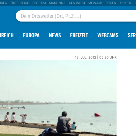
IDEO
ÖSTERREICH
SPORT24
MADONNA
GESUND24
MEINJOB
REISEN
TICKETS
RREICH
EUROPA
NEWS
FREIZEIT
WEBCAMS
SER
13. JULI 2012 | 05:30 UHR