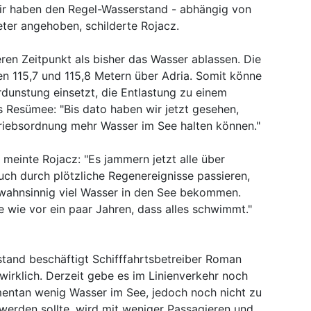
Wir haben den Regel-Wasserstand - abhängig von
ter angehoben, schilderte Rojacz.
en Zeitpunkt als bisher das Wasser ablassen. Die
n 115,7 und 115,8 Metern über Adria. Somit könne
unstung einsetzt, die Entlastung zu einem
 Resümee: "Bis dato haben wir jetzt gesehen,
riebsordnung mehr Wasser im See halten können."
 meinte Rojacz: "Es jammern jetzt alle über
ch durch plötzliche Regenereignisse passieren,
l wahnsinnig viel Wasser in den See bekommen.
 wie vor ein paar Jahren, dass alles schwimmt."
and beschäftigt Schifffahrtsbetreiber Roman
wirklich. Derzeit gebe es im Linienverkehr noch
entan wenig Wasser im See, jedoch noch nicht zu
werden sollte, wird mit weniger Passagieren und