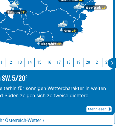
Sankt Pölten
20°
Eisenstadt
22°
Salzburg
18°
Graz
24°
Klagenfurt
20°
11
12
13
14
15
16
17
18
19
20
21
22
23
0
m SW. 5/20°
iterhin für sonnigen Wettercharakter in weiten
nd Süden zeigen sich zeitweise dichtere
Mehr lesen
r Österreich-Wetter