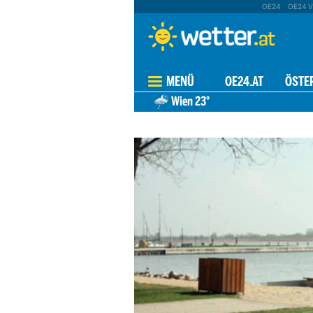
OE24
OE24 V
MENÜ
OE24.AT
ÖSTE
Wien
23°