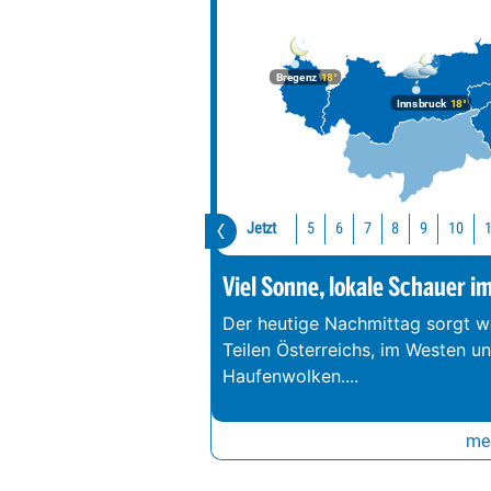
Bregenz
18°
Innsbruck
18°
Jetzt
10
5
6
7
8
9
Viel Sonne, lokale Schauer i
Der heutige Nachmittag sorgt we
Teilen Österreichs, im Westen u
Haufenwolken.
...
meh