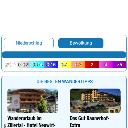
Niederschlag
Bewölkung
mm/ m²/
0.02
0.04
0.16
0.4
0.7
2
4
>5
15min
DIE BESTEN WANDERTIPPS
Wanderurlaub im
Das Gut Raunerhof-
Zillertal - Hotel Neuwirt-
Extra