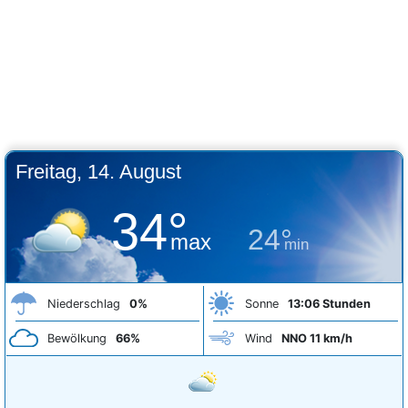
Freitag, 14. August
34°
24°
max
min
Niederschlag
0%
Sonne
13:06 Stunden
Bewölkung
66%
Wind
NNO 11 km/h