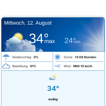
Mittwoch, 12. August
34°
24°
max
min
Niederschlag
0%
Sonne
13:08 Stunden
Bewölkung
61%
Wind
NNO 10 km/h
34°
wolkig