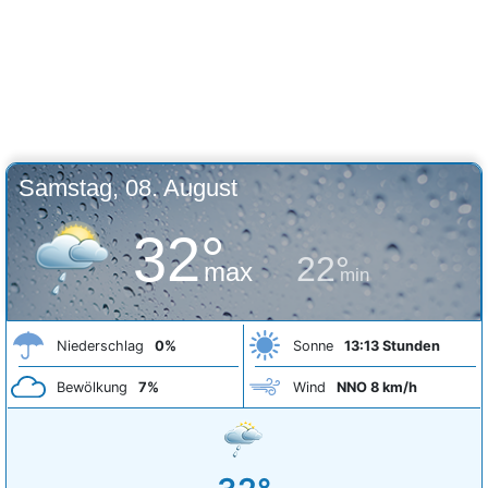
Samstag, 08. August
32°
22°
max
min
Niederschlag
0%
Sonne
13:13 Stunden
Bewölkung
7%
Wind
NNO 8 km/h