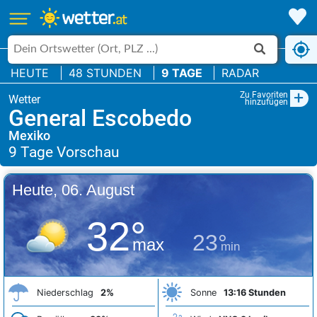
HEUTE
48 STUNDEN
9 TAGE
RADAR
+
Zu Favoriten
hinzufügen
General Escobedo
Mexiko
Heute, 06. August
32°
23°
max
min
Niederschlag
2%
Sonne
13:16 Stunden