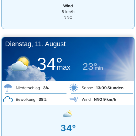
Wind
8 km/h
NNO
Dienstag, 11. August
34°
23°
max
min
Niederschlag
3%
Sonne
13:09 Stunden
Bewölkung
38%
Wind
NNO 9 km/h
34°