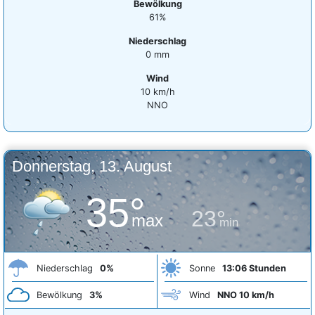
Bewölkung
61%
Niederschlag
0 mm
Wind
10 km/h
NNO
Donnerstag, 13. August
35°
23°
max
min
Niederschlag
0%
Sonne
13:06 Stunden
Bewölkung
3%
Wind
NNO 10 km/h