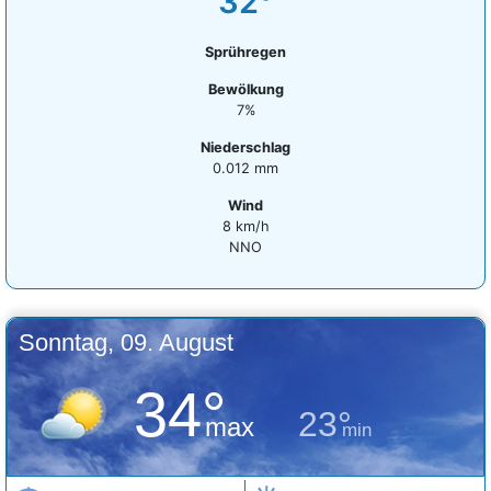
32°
Sprühregen
Bewölkung
7%
Niederschlag
0.012 mm
Wind
8 km/h
NNO
Sonntag, 09. August
34°
23°
max
min