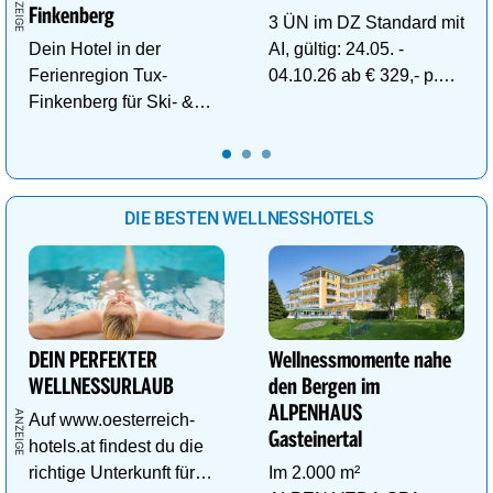
Finkenberg
3 ÜN im DZ Standard mit
Dein Hotel in der
AI, gültig: 24.05. -
Ferienregion Tux-
04.10.26 ab € 329,- p.P.
Finkenberg für Ski- &
inkl. Gratis Dachstein-
Wander-Vergnügen auf
Sommercard.
bis zu 3250m.
DIE BESTEN WELLNESSHOTELS
DEIN PERFEKTER
Wellnessmomente nahe
WELLNESSURLAUB
den Bergen im
ALPENHAUS
Auf www.oesterreich-
Gasteinertal
hotels.at findest du die
richtige Unterkunft für
Im 2.000 m²