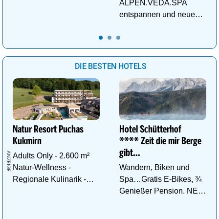
deinen perfekten
ALPEN.VEDA.SPA
Wellnessurlaub!
entspannen und neue
Kraft im Tal der
Gesundheit tanken.
DIE BESTEN HOTELS
Natur Resort Puchas
Hotel Schütterhof
Kukmirn
**** Zeit die mir Berge
gibt…
Adults Only - 2.600 m²
Natur-Wellness -
Wandern, Biken und
Regionale Kulinarik -
Spa…Gratis E-Bikes, ¾
Ruhe & Erholung mitten
Genießer Pension. NEU:
im Grünen
DZ Deluxe – ab sofort
buchbar!