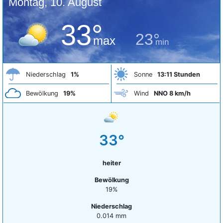
Montag, 10. August
33°
23°
max
min
Niederschlag
1%
Sonne
13:11 Stunden
Bewölkung
19%
Wind
NNO 8 km/h
33°
heiter
Bewölkung
19%
Niederschlag
0.014 mm