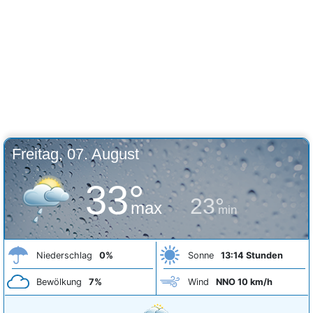
Freitag, 07. August
33°
23°
max
min
Niederschlag
0%
Sonne
13:14 Stunden
Bewölkung
7%
Wind
NNO 10 km/h