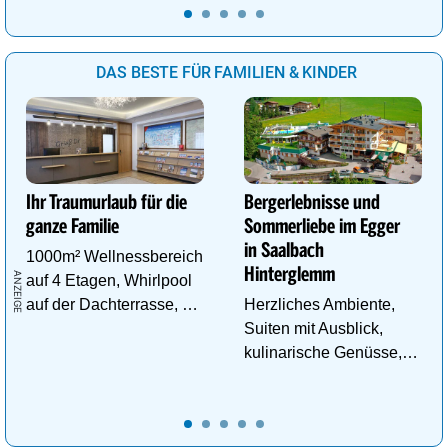
DAS BESTE FÜR FAMILIEN & KINDER
Ihr Traumurlaub für die
Bergerlebnisse und
ganze Familie
Sommerliebe im Egger
in Saalbach
1000m² Wellnessbereich
Hinterglemm
auf 4 Etagen, Whirlpool
auf der Dachterrasse, 4
Herzliches Ambiente,
ThemenSaunen
Suiten mit Ausblick,
kulinarische Genüsse,
Wasserwelt in
Panoramalage u.v.m.