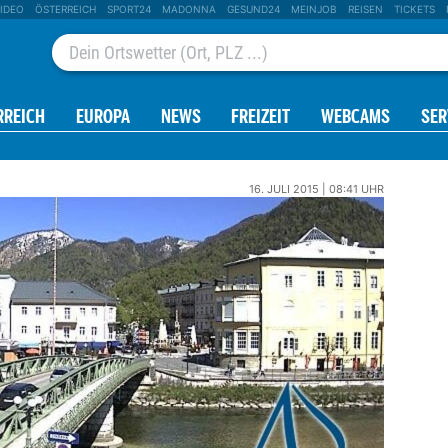
IDEO
ÖSTERREICH
SPORT24
MADONNA
GESUND24
MEINJOB
REISEN
TICKETS
RREICH
EUROPA
NEWS
FREIZEIT
WEBCAMS
SER
16. JULI 2015 | 08:41 UHR