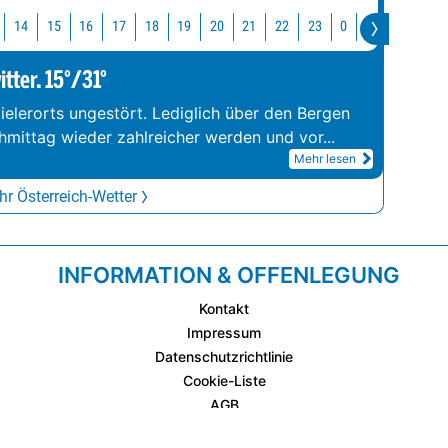
14
15
16
17
18
19
20
21
22
23
0
1
2
3
tter. 15°/31°
elerorts ungestört. Lediglich über den Bergen
mittag wieder zahlreicher werden und vor
...
Mehr lesen
r Österreich-Wetter
INFORMATION & OFFENLEGUNG
Kontakt
Impressum
Datenschutzrichtlinie
Cookie-Liste
AGB
Fixplatzierte Werbemöglichkeiten