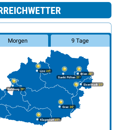
RREICHWETTER
Morgen
9 Tage
Linz
24°
Wien
23°
Sankt Pölten
21°
Eisenstadt
21°
Salzburg
19°
Graz
24°
Klagenfurt
21°