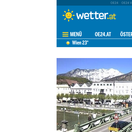
OE24
OE24 V
MENÜ
OE24.AT
ÖSTE
Wien
23°