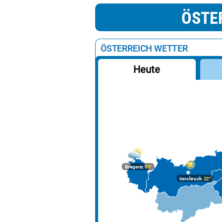
ÖSTE
ÖSTERREICH WETTER
Heute
Bregenz
24°
Innsbruck
22°