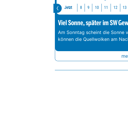
Jetzt
10
11
12
13
8
9
Viel Sonne, später im SW Gewi
Am Sonntag scheint die Sonne vi
können die Quellwolken am Nach
meh