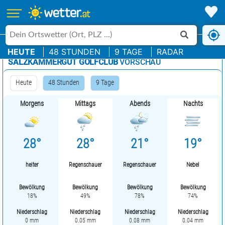
HEUTE
48 STUNDEN
9 TAGE
RADAR
SALZKAMMERGUT GOLFCLUB
VORSCHAU
Heute
48 Stunden
9 Tage
Morgens
Mittags
Abends
Nachts
28°
28°
21°
19°
heiter
Regenschauer
Regenschauer
Nebel
Bewölkung
Bewölkung
Bewölkung
Bewölkung
18%
49%
78%
74%
Niederschlag
Niederschlag
Niederschlag
Niederschlag
0 mm
0.05 mm
0.08 mm
0.04 mm