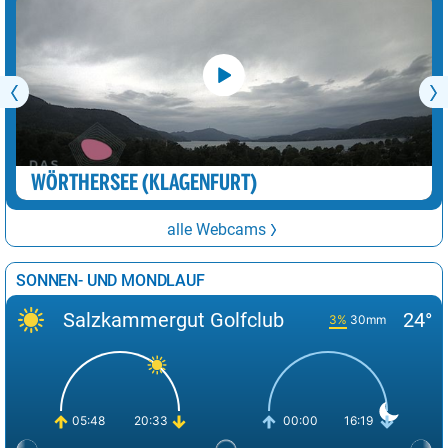
WÖRTHERSEE (KLAGENFURT)
alle Webcams
SONNEN- UND MONDLAUF
Salzkammergut Golfclub
24°
3%
30mm
05:48
20:33
00:00
16:19