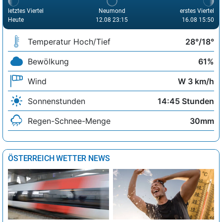
letztes Viertel
Neumond
erstes Viertel
Heute
12.08 23:15
16.08 15:50
Temperatur Hoch/Tief
28°/18°
Bewölkung
61%
Wind
W 3 km/h
Sonnenstunden
14:45 Stunden
Regen-Schnee-Menge
30mm
ÖSTERREICH WETTER NEWS