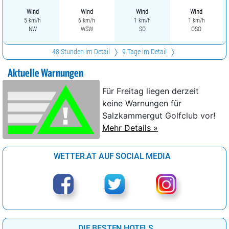
Wind
Wind
Wind
Wind
5 km/h
6 km/h
1 km/h
1 km/h
NW
WSW
SO
OSO
48 Stunden im Detail
9 Tage im Detail
Aktuelle Warnungen
Für Freitag liegen derzeit
keine Warnungen für
Salzkammergut Golfclub vor!
Mehr Details »
WETTER.AT AUF SOCIAL MEDIA
DIE BESTEN HOTELS