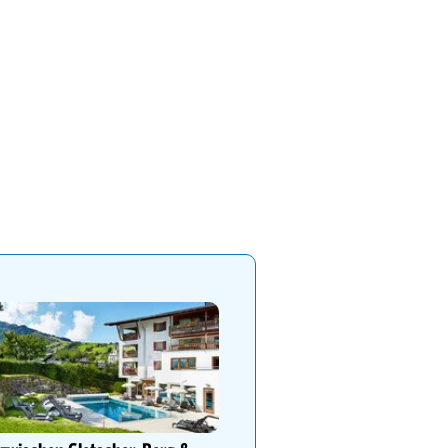
Kühler Sommerurlaub auf 
Teichalm im Almwellness H
Pierer