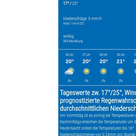
17° /
25°
Niederschläge: 0 mm/h
Wind: 1 km/h SO
wolkig
50% Bewölkung
06 Uhr
07 Uhr
08 Uhr
09 Uhr
1
20°
20°
20°
21°
0%
0%
0%
0%
Tageswerte zw. 17°/25°, Win
prognostizierte Regenwahrsch
durchschnittlichen Nieders
Am Vormittag ist es sonnig bei Temperaturen 
Nachmittags erreichen die Temperaturen um di
Heute Nacht sinken die Temperaturen bis 16°. 
Niederschlagsmenge von 0.24mm pro Stunde 