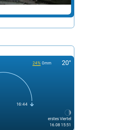
ALTMÜNSTER
20°
24%
0mm
16:44
erstes Viertel
16.08 15:51