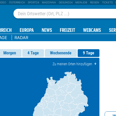
IDEO
ÖSTERREICH
SPORT24
MADONNA
GESUND24
MEINJOB
REISEN
TICKETS
RREICH
EUROPA
NEWS
FREIZEIT
WEBCAMS
SER
AGE
RADAR
Morgen
4 Tage
Wochenende
9 Tage
+
Zu meinen Orten hinzufügen