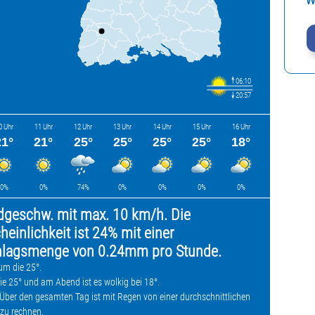
W
06:10
20:57
0 Uhr
11 Uhr
12 Uhr
13 Uhr
14 Uhr
15 Uhr
16 Uhr
21°
21°
25°
25°
25°
25°
18°
0%
0%
74%
0%
0%
0%
0%
dgeschw. mit max. 10 km/h. Die
einlichkeit ist 24% mit einer
chlagsmenge von 0.24mm pro Stunde.
um die 25°.
e 25° und am Abend ist es wolkig bei 18°.
Über den gesamten Tag ist mit Regen von einer durchschnittlichen
zu rechnen.