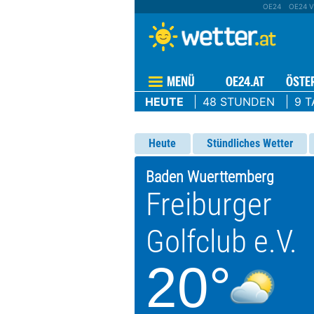
OE24
OE24 V
MENÜ
OE24.AT
ÖSTE
HEUTE
48 STUNDEN
9 T
Heute
Stündliches Wetter
Baden Wuerttemberg
Freiburger
Golfclub e.V.
20°