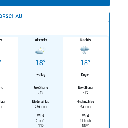
ORSCHAU
gs
Abends
Nachts
°
18°
18°
wolkig
Regen
ng
Bewölkung
Bewölkung
74%
74%
hlag
Niederschlag
Niederschlag
mm
0.68 mm
0.3 mm
Wind
Wind
h
3 km/h
11 km/h
NNO
NNW