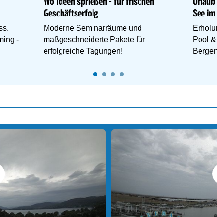
Wo Ideen sprießen - für frischen
Urlaub
Geschäftserfolg
See i
ss,
Moderne Seminarräume und
Erholu
ming -
maßgeschneiderte Pakete für
Pool &
erfolgreiche Tagungen!
Berge