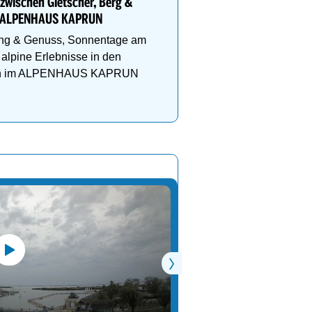
 zwischen Gletscher, Berg &
Wo sich Natur, Entspannu
m ALPENHAUS KAPRUN
& Achtsamkeit auf einziga
ng & Genuss, Sonnentage am
begegnen.
 alpine Erlebnisse in den
n im ALPENHAUS KAPRUN