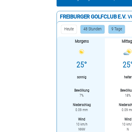
FREIBURGER GOLFCLUB E.V.
V
Heute
48 Stunden
9 Tage
Morgens
Mitta
25°
25
sonnig
heiter
Bewölkung
Bewölku
7%
18%
Niederschlag
Niedersc
0.09 mm
0.09 
Wind
Wind
10 km/h
10 km/
NNW
N