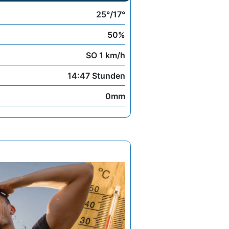
25°/17°
50%
SO 1 km/h
14:47 Stunden
0mm