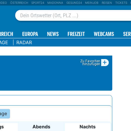
IDEO
ÖSTERREICH
SPORT24
MADONNA
GESUND24
MEINJOB
REISEN
TICKETS
RREICH
EUROPA
NEWS
FREIZEIT
WEBCAMS
SER
AGE
RADAR
+
Zu Favoriten
hinzufügen
age
gs
Abends
Nachts