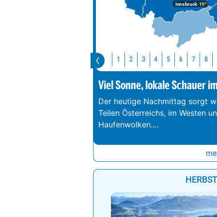
Innsbruck
19°
Jetzt
1
2
3
4
5
6
7
Viel Sonne, lokale Schauer i
Der heutige Nachmittag sorgt we
Teilen Österreichs, im Westen u
Haufenwolken.
...
meh
HERBST