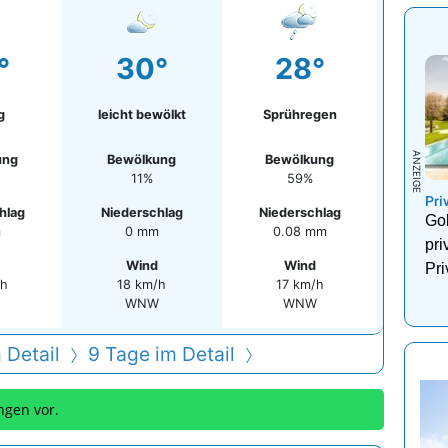
°
30°
28°
g
leicht bewölkt
Sprühregen
ung
Bewölkung
Bewölkung
11%
59%
Pri
hlag
Niederschlag
Niederschlag
Gol
m
0 mm
0.08 mm
pri
Wind
Wind
Pri
/h
18 km/h
17 km/h
WNW
WNW
 Detail
9 Tage im Detail
ngen vor.