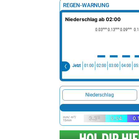
REGEN-WARNUNG
Niederschlag ab 02:00
mm
mm
mm
0.03
0.13
0.09
0.1
01:00
02:00
03:00
04:00
05
Jetzt
Niederschlag
mm/ m²/
0.02
0.04
0.
15min