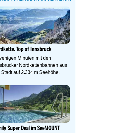
Goldener Herbst am Hoc
Wellness & Wandergenu
dkette. Top of Innsbruck
Infinitypool, goldene 
und Genusspension. Jet
wenigen Minuten mit den
Herbsturlaub sichern.
nsbrucker Nordkettenbahnen aus
 Stadt auf 2.334 m Seehöhe.
Golden Summits Package
Herbstzauber im Paznau
Bergabenteuer, Wohlfü
und Unterkunft – alles i
mily Super Deal im SeeMOUNT