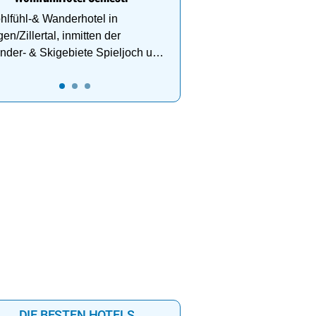
lfühl-& Wanderhotel in
Summits Package |
Herbsturlaub im ALMGUT:
en/Zillertal, inmitten der
auber im Paznaun
Wellness, Berge & Genuss er
der- & Skigebiete Spieljoch und
nteuer, Wohlfühlmomente
4*S Auszeit mit ALMSPA, Infin
chfügen
rkunft – alles inklusive.
Pools, Verwöhn-Plus-Pensio
Bergmomenten im Lungau.
DIE BESTEN HOTELS