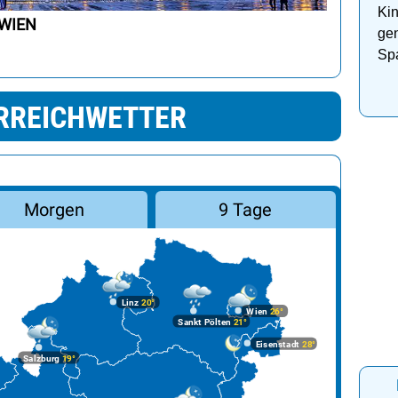
Kin
 WIEN
ge
Sp
Pa
RREICHWETTER
Morgen
9 Tage
Linz
20°
Wien
26°
Sankt Pölten
21°
Eisenstadt
28°
Salzburg
19°