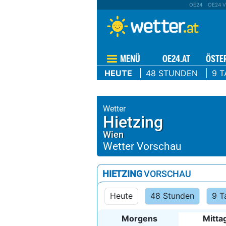
OE24
OE24 V
MENÜ
OE24.AT
ÖSTE
HEUTE
48 STUNDEN
9 T
Hietzing
Wien
HIETZING
VORSCHAU
Heute
48 Stunden
9 T
Morgens
Mitta