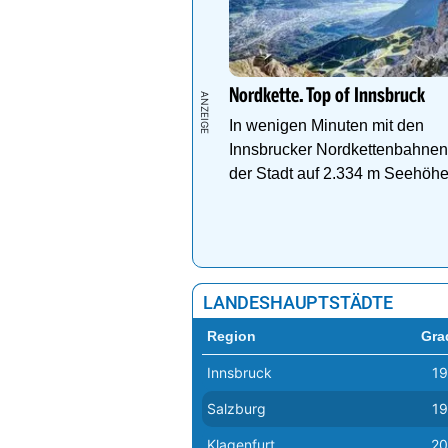
Nordkette. Top of Innsbruck
In wenigen Minuten mit den
Innsbrucker Nordkettenbahnen
der Stadt auf 2.334 m Seehöh
LANDESHAUPTSTÄDTE
Region
Gra
Innsbruck
19
Salzburg
19
Klagenfurt
20