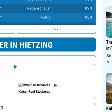
°
Regenschauer
89%
°
wolkig
68%
°
Regen
94%
°
wolkig
68%
R IN HIETZING
Th
°
stark bewölkt
91%
im 
°
wolkenlos
0%
So 
zum
Kaiser-Rast Stockerau
ER
Kü