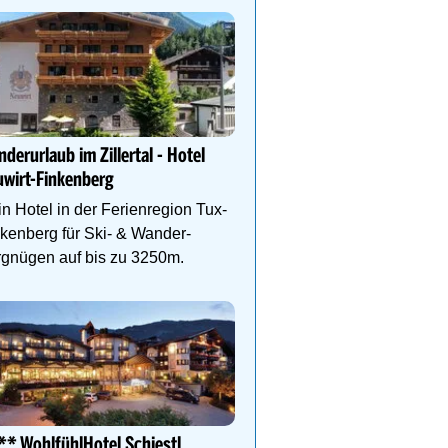
Hotel Schütterhof **** 
22
23
mir Berge gibt…
derurlaub im Zillertal - Hotel
Wandern, Biken und Sp
wirt-Finkenberg
Bikes, ¾ Genießer Pens
DZ Deluxe – ab sofort b
n Hotel in der Ferienregion Tux-
kenberg für Ski- & Wander-
rgnügen auf bis zu 3250m.
Das Gut Raunerhof-Extr
3 ÜN im DZ Standard mit 
24.05. - 04.10.26 ab € 329
Gratis Dachstein-Somme
* WohlfühlHotel Schiestl