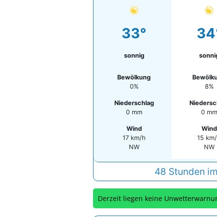
33°
34
sonnig
sonni
Bewölkung
Bewölk
0%
8%
Niederschlag
Niedersc
0 mm
0 m
Wind
Wind
17 km/h
15 km
NW
NW
48 Stunden im
Derzeit liegen keine Unwetterwarnu