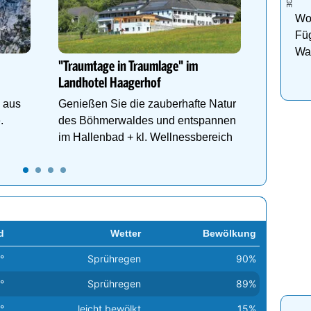
Woh
Golden 
Füg
Herbstz
Wan
Bergabe
"Traumtage in Traumlage" im
Ho
und Unte
Landhotel Haagerhof
 aus
Genießen Sie die zauberhafte Natur
e.
des Böhmerwaldes und entspannen
im Hallenbad + kl. Wellnessbereich
d
Wetter
Bewölkung
°
Sprühregen
90%
°
Sprühregen
89%
°
leicht bewölkt
15%