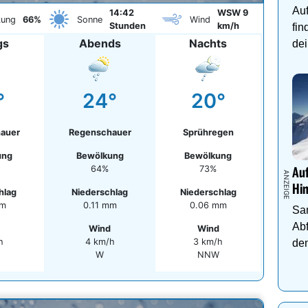
Auf
14:42
WSW 9
kung
66%
Sonne
Wind
Stunden
km/h
fin
gs
Abends
Nachts
dei
°
24°
20°
auer
Regenschauer
Sprühregen
ung
Bewölkung
Bewölkung
64%
73%
Auf
Hi
hlag
Niederschlag
Niederschlag
mm
0.11 mm
0.06 mm
Sa
Abf
Wind
Wind
h
4 km/h
3 km/h
den
W
NNW