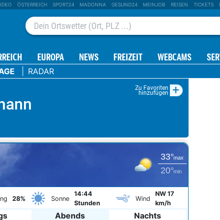
IDEO
ÖSTERREICH
SPORT24
MADONNA
GESUND24
MEINJOB
REISEN
TICKETS
RREICH
EUROPA
NEWS
FREIZEIT
WEBCAMS
SER
TAGE
RADAR
+
Zu Favoriten
hinzufügen
hann
33°
max
20°
min
14:44
NW 17
ung
28%
Sonne
Wind
Stunden
km/h
gs
Abends
Nachts