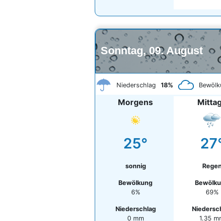
Sonntag, 09. August
Niederschlag
18%
Bewölk
Morgens
Mitta
25°
27
sonnig
Rege
Bewölkung
Bewölk
6%
69%
Niederschlag
Niedersc
0 mm
1.35 