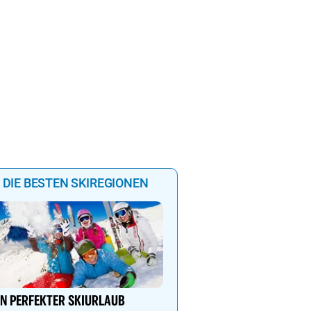
DIE BESTEN SKIREGIONEN
Genießen Sie Traumtage 
Anemone!
IN PERFEKTER SKIURLAUB
Direkt im Zentrum, am 