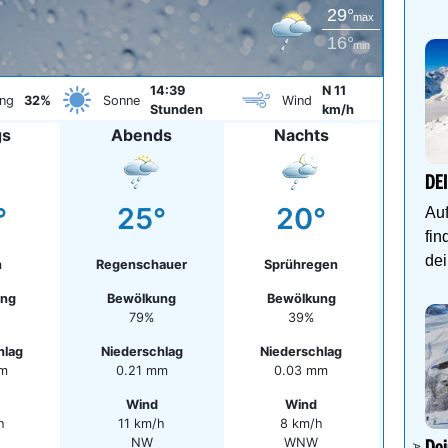
29°
max
16°
min
14:39
N 11
ng
32%
Sonne
Wind
Stunden
km/h
gs
Abends
Nachts
DE
°
25°
20°
Auf
fin
dei
n
Regenschauer
Sprühregen
ung
Bewölkung
Bewölkung
79%
39%
hlag
Niederschlag
Niederschlag
mm
0.21 mm
0.03 mm
Wind
Wind
h
11 km/h
8 km/h
NW
WNW