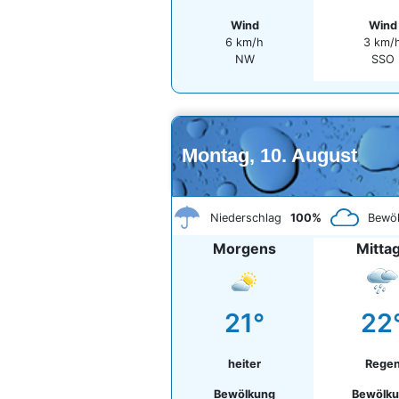
Wind
Wind
6 km/h
3 km/
NW
SSO
Montag, 10. August
Niederschlag
100%
Bewö
Morgens
Mitta
21°
22
heiter
Rege
Bewölkung
Bewölk