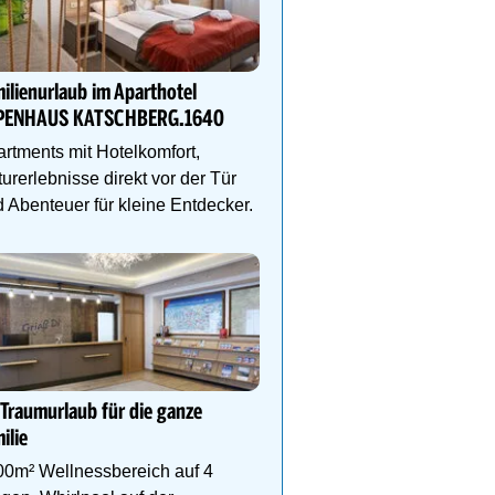
Sommerlicher Spaß im F
Wem das Schwimmbad 
ilienurlaub im Aparthotel
langweilig ist, kühlt sich
PENHAUS KATSCHBERG.1640
Biberburg, Krokobahn &
rtments mit Hotelkomfort,
urerlebnisse direkt vor der Tür
 Abenteuer für kleine Entdecker.
Sommerglück für die gan
in Kaprun
Im MOUNTAIN LUIS war
stylische Familienapart
& vieles mehr auf die g
Familie!
 Traumurlaub für die ganze
ilie
00m² Wellnessbereich auf 4