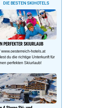
DIE BESTEN SKIHOTELS
Ihr Traumurlaub für die 
Familie
IN PERFEKTER SKIURLAUB
1000m² Wellnessbereich
Etagen, Whirlpool auf de
 www.oesterreich-hotels.at
Dachterrasse, 4 Them
dest du die richtige Unterkunft für
nen perfekten Skiurlaub!
Genießen Sie Traumtage 
Anemone!
Direkt im Zentrum, am 
Schlegelkopflifts. Traum