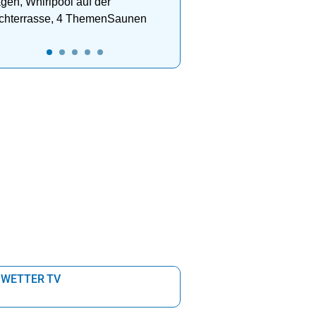
gen, Whirlpool auf der
chterrasse, 4 ThemenSaunen
 WETTER TV