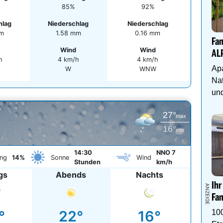
85%
92%
hlag
Niederschlag
Niederschlag
mm
1.58 mm
0.16 mm
Fam
Wind
Wind
AL
h
4 km/h
4 km/h
Apa
W
WNW
Nat
und
27°
max
16°
min
14:30
NNO 7
ng
14%
Sonne
Wind
Stunden
km/h
gs
Abends
Nachts
Ihr
Fam
°
22°
16°
10