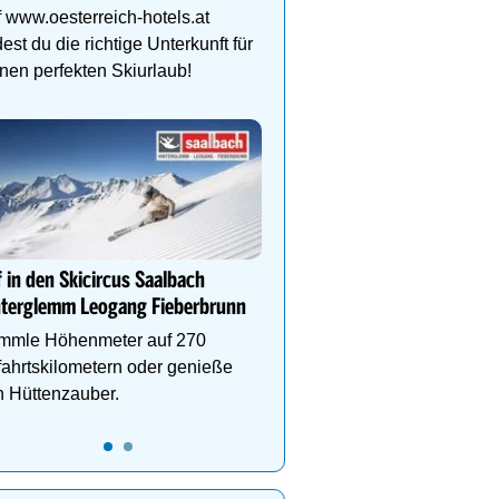
Schlegelkopflifts. Traum
 www.oesterreich-hotels.at
Wellnessanlage!
dest du die richtige Unterkunft für
nen perfekten Skiurlaub!
Lech Zürs – Skifahren i
von Österreichs größtem
Grenzenlose Freiheit, alp
und gelebte Skikultur in
 in den Skicircus Saalbach
grandioser Natur. Jetzt 
nterglemm Leogang Fieberbrunn
mmle Höhenmeter auf 270
ahrtskilometern oder genieße
 Hüttenzauber.