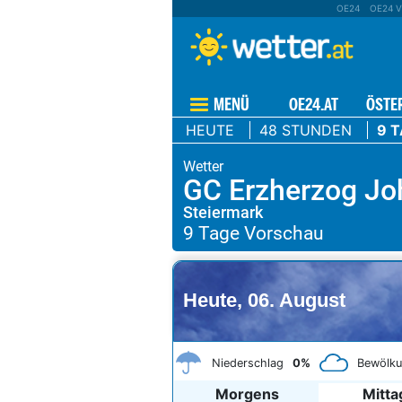
OE24
OE24 V
MENÜ
OE24.AT
ÖSTE
HEUTE
48 STUNDEN
9 
GC Erzherzog Jo
Steiermark
Heute, 06. August
Niederschlag
0%
Bewölk
Morgens
Mitta