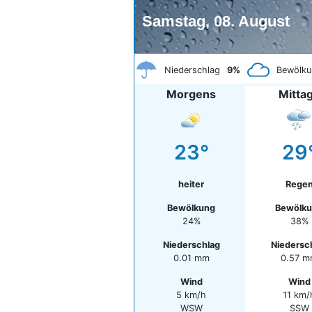
Samstag, 08. August
Niederschlag
9%
Bewölku
Morgens
Mitta
23°
29
heiter
Rege
Bewölkung
Bewölk
24%
38%
Niederschlag
Niedersc
0.01 mm
0.57 
Wind
Wind
5 km/h
11 km/
WSW
SSW