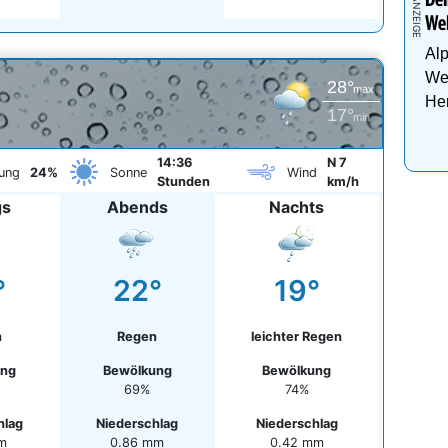
Dei
Wel
Al
Wel
28°
max
Her
17°
min
14:36
N 7
ung
24%
Sonne
Wind
Stunden
km/h
gs
Abends
Nachts
°
22°
19°
n
Regen
leichter Regen
ung
Bewölkung
Bewölkung
69%
74%
hlag
Niederschlag
Niederschlag
mm
0.86 mm
0.42 mm