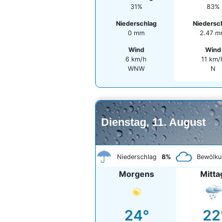
31%
83%
Niederschlag
Niedersc
0 mm
2.47 
Wind
Wind
6 km/h
11 km/
WNW
N
Dienstag, 11. August
Niederschlag
8%
Bewölku
Morgens
Mitta
24°
22