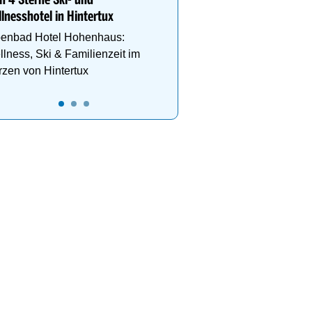
n 4 Sterne Ski- und
Wellnessanlage!
lnesshotel in Hintertux
penbad Hotel Hohenhaus:
lness, Ski & Familienzeit im
zen von Hintertux