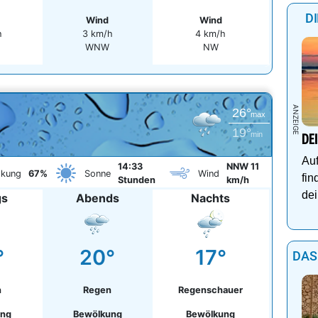
D
Wind
Wind
h
3 km/h
4 km/h
WNW
NW
26°
max
19°
min
DE
Auf
14:33
NNW 11
lkung
67%
Sonne
Wind
fin
Stunden
km/h
dei
gs
Abends
Nachts
°
20°
17°
DAS
n
Regen
Regenschauer
ung
Bewölkung
Bewölkung