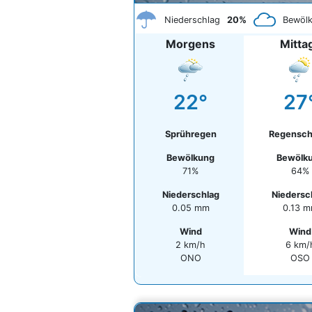
Niederschlag
20%
Bewöl
Morgens
Mitta
22°
27
Sprühregen
Regensch
Bewölkung
Bewölk
71%
64%
Niederschlag
Niedersc
0.05 mm
0.13 
Wind
Wind
2 km/h
6 km/
ONO
OSO