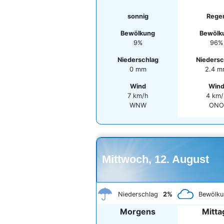
sonnig
Rege
Bewölkung
Bewölk
9%
96%
Niederschlag
Niedersc
0 mm
2.4 
Wind
Win
7 km/h
4 km/
WNW
ON
Mittwoch, 12. August
Niederschlag
2%
Bewölku
Morgens
Mitta