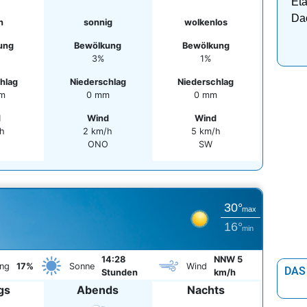
Eta
Da
n
sonnig
wolkenlos
ung
Bewölkung
Bewölkung
3%
1%
hlag
Niederschlag
Niederschlag
mm
0 mm
0 mm
d
Wind
Wind
h
2 km/h
5 km/h
O
ONO
SW
30°
max
16°
min
14:28
NNW 5
ng
17%
Sonne
Wind
DAS
Stunden
km/h
gs
Abends
Nachts