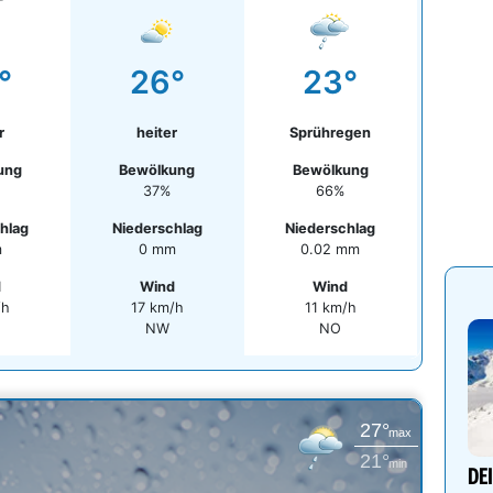
°
26°
23°
r
heiter
Sprühregen
ung
Bewölkung
Bewölkung
37%
66%
hlag
Niederschlag
Niederschlag
m
0 mm
0.02 mm
d
Wind
Wind
/h
17 km/h
11 km/h
O
NW
NO
27°
max
21°
min
DE