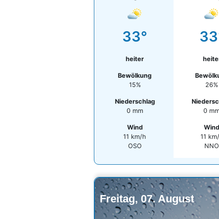
33°
33
heiter
heite
Bewölkung
Bewölk
15%
26%
Niederschlag
Niedersc
0 mm
0 m
Wind
Win
11 km/h
11 km
OSO
NN
Freitag, 07. August